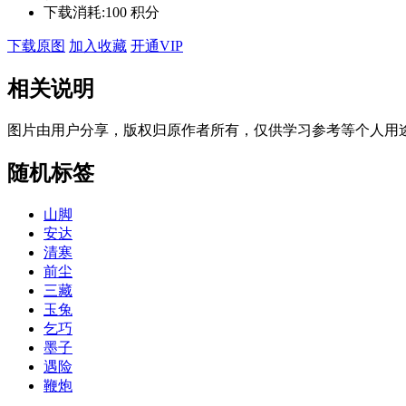
下载消耗:
100 积分
下载原图
加入收藏
开通VIP
相关说明
图片由用户分享，版权归原作者所有，仅供学习参考等个人用
随机标签
山脚
安达
清寒
前尘
三藏
玉兔
乞巧
墨子
遇险
鞭炮