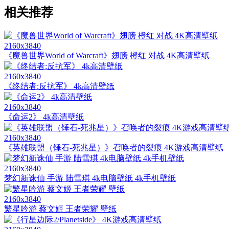
相关推荐
2160x3840
《魔兽世界World of Warcraft》翅膀 橙红 对战 4K高清壁纸
2160x3840
《终结者:反抗军》 4k高清壁纸
2160x3840
《命运2》 4k高清壁纸
2160x3840
《英雄联盟（锤石-死兆星）》召唤者的裂痕 4K游戏高清壁纸
2160x3840
梦幻新诛仙 手游 陆雪琪 4k电脑壁纸 4k手机壁纸
2160x3840
繁星吟游 蔡文姬 王者荣耀 壁纸