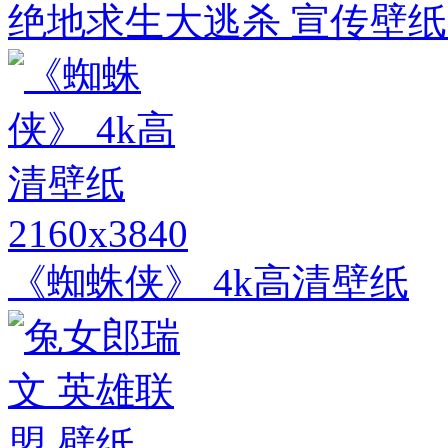
绝地求生大逃杀 宣传壁纸
2160x3840
《蜘蛛侠》 4k高清壁纸