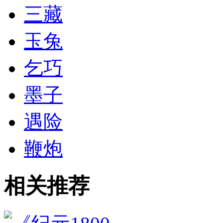
三藏
玉兔
乞巧
墨子
遇险
鞭炮
相关推荐