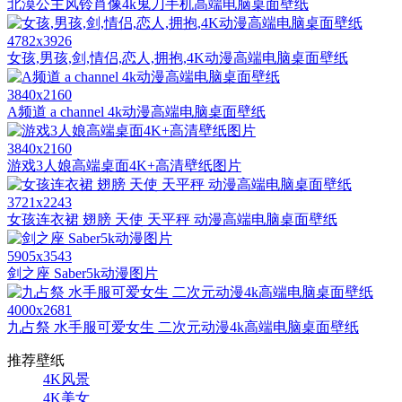
北漠公主风铃肖像4k鬼刀手机高端电脑桌面壁纸
4782x3926
女孩,男孩,剑,情侣,恋人,拥抱,4K动漫高端电脑桌面壁纸
3840x2160
A频道 a channel 4k动漫高端电脑桌面壁纸
3840x2160
游戏3人娘高端桌面4K+高清壁纸图片
3721x2243
女孩连衣裙 翅膀 天使 天平秤 动漫高端电脑桌面壁纸
5905x3543
剑之座 Saber5k动漫图片
4000x2681
九占祭 水手服可爱女生 二次元动漫4k高端电脑桌面壁纸
推荐壁纸
4K风景
4K美女