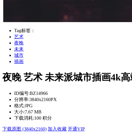
Tag标签：
艺术
夜晚
未来
城市
插画
夜晚 艺术 未来派城市插画4k高端
ID编号:
BZ14966
分辨率:
3840x2160PX
格式:
JPG
大小:
7.67 MB
下载消耗:
100 积分
下载原图 (3840x2160)
加入收藏
开通VIP