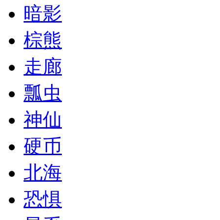
暗影
棕熊
走廊
瓢虫
神仙
硬币
北海
恐惧