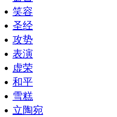
笑容
圣经
攻势
表演
虚荣
和平
雪糕
立陶宛