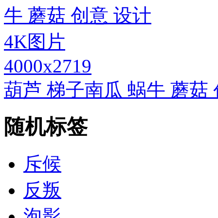
4000x2719
葫芦 梯子南瓜 蜗牛 蘑菇 
随机标签
斥候
反叛
泡影