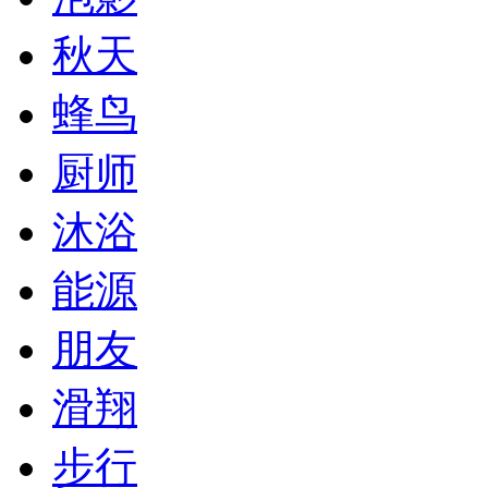
秋天
蜂鸟
厨师
沐浴
能源
朋友
滑翔
步行