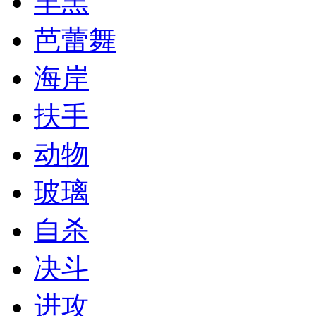
羊羔
芭蕾舞
海岸
扶手
动物
玻璃
自杀
决斗
进攻