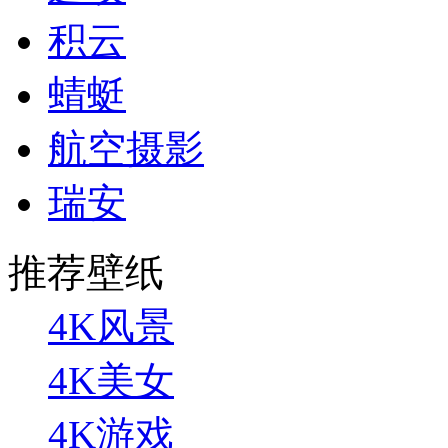
积云
蜻蜓
航空摄影
瑞安
推荐壁纸
4K风景
4K美女
4K游戏