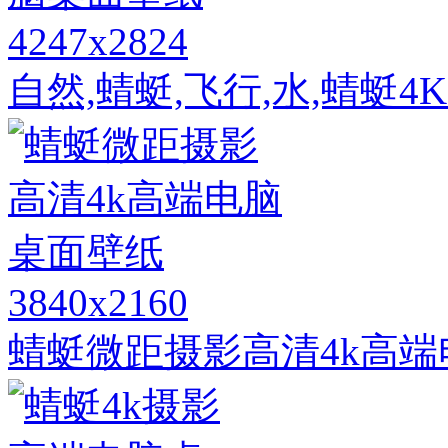
4247x2824
自然,蜻蜓,飞行,水,蜻蜓
3840x2160
蜻蜓微距摄影高清4k高