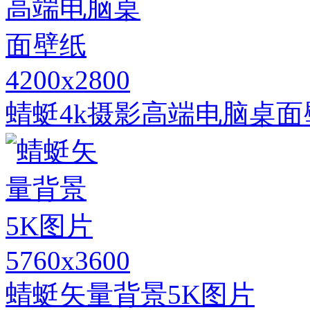
4200x2800
蜻蜓4k摄影高端电脑桌面
5760x3600
蜻蜓矢量背景5K图片