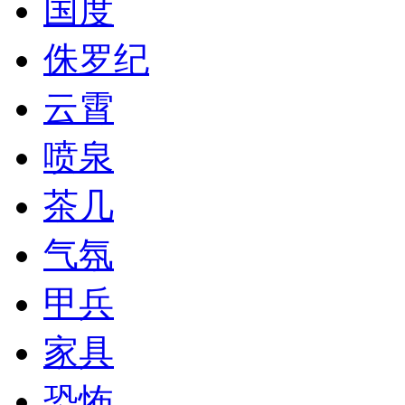
国度
侏罗纪
云霄
喷泉
茶几
气氛
甲兵
家具
恐怖