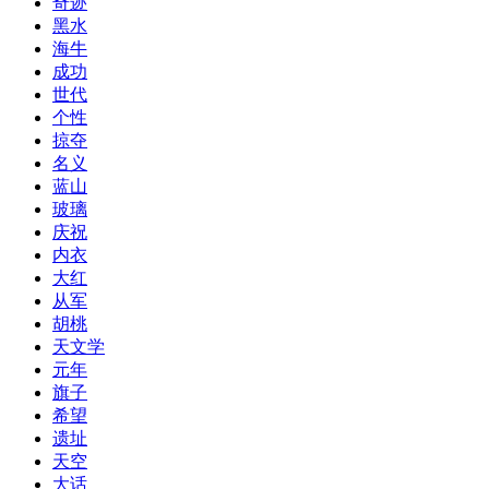
奇迹
黑水
海牛
成功
世代
个性
掠夺
名义
蓝山
玻璃
庆祝
内衣
大红
从军
胡桃
天文学
元年
旗子
希望
遗址
天空
大话