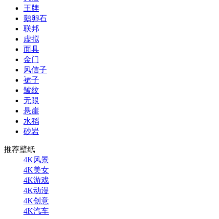
王牌
鹅卵石
联邦
虚拟
面具
金门
风信子
裙子
皱纹
无限
悬崖
水稻
砂岩
推荐壁纸
4K风景
4K美女
4K游戏
4K动漫
4K创意
4K汽车