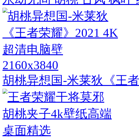
2160x3840
胡桃异想国-米莱狄《王者荣