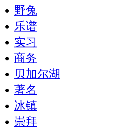
野兔
乐谱
实习
商务
贝加尔湖
著名
冰镇
崇拜