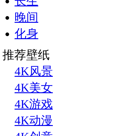
长生
晚间
化身
推荐壁纸
4K风景
4K美女
4K游戏
4K动漫