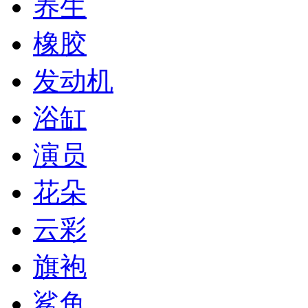
养生
橡胶
发动机
浴缸
演员
花朵
云彩
旗袍
鲨鱼