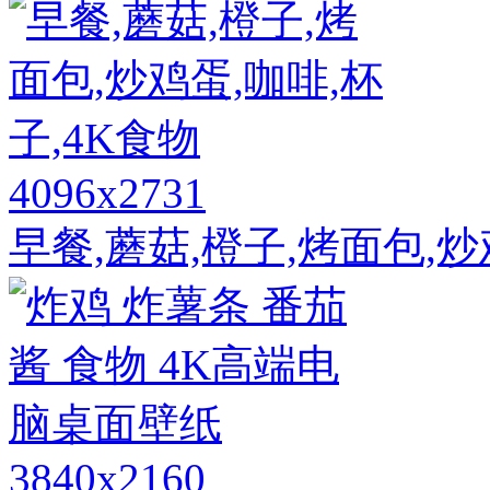
4096x2731
早餐,蘑菇,橙子,烤面包,炒
3840x2160