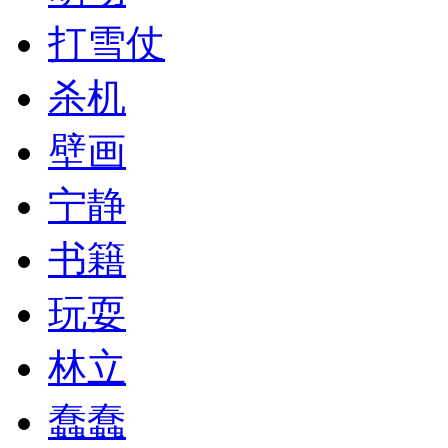
打雪仗
杀机
壁画
宁静
书籍
玩耍
林立
蠢蠢