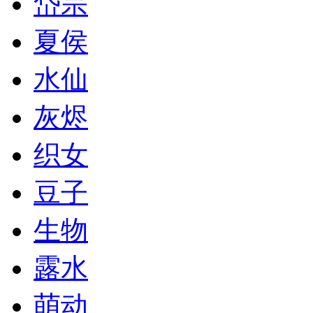
岱宗
夏侯
水仙
灰烬
织女
豆子
生物
露水
萌动