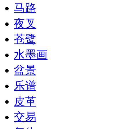
马路
夜叉
苍鹭
水墨画
盆景
乐谱
皮革
交易