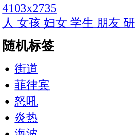
4103x2735
人 女孩 妇女 学生 朋友 
随机标签
街道
菲律宾
怒吼
炎热
海波