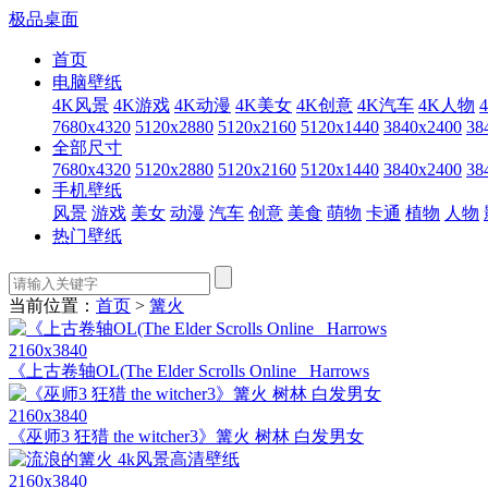
极品桌面
首页
电脑壁纸
4K风景
4K游戏
4K动漫
4K美女
4K创意
4K汽车
4K人物
7680x4320
5120x2880
5120x2160
5120x1440
3840x2400
38
全部尺寸
7680x4320
5120x2880
5120x2160
5120x1440
3840x2400
38
手机壁纸
风景
游戏
美女
动漫
汽车
创意
美食
萌物
卡通
植物
人物
热门壁纸
当前位置：
首页
>
篝火
2160x3840
《上古卷轴OL(The Elder Scrolls Online_ Harrows
2160x3840
《巫师3 狂猎 the witcher3》篝火 树林 白发男女
2160x3840