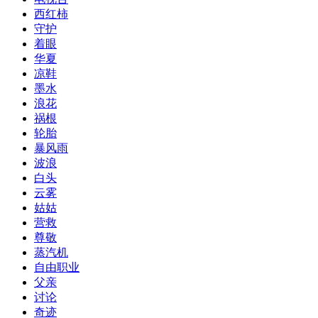
西红柿
守护
着眼
华夏
凉鞋
墨水
浪花
祸根
轮胎
暴风雨
波浪
白头
云雾
姑姑
营救
尊敬
蒸汽机
自由职业
父亲
讨论
奇迹