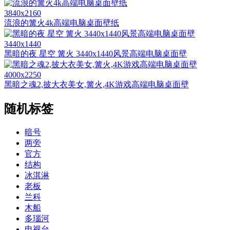
3840x2160
流浪的篝火4k高端电脑桌面壁纸
3440x1440
黑暗的夜 星空 篝火 3440x1440风景高端电脑桌面壁
4000x2250
黑暗之魂2,披大衣美女,篝火,4K游戏高端电脑桌面壁
随机标签
暗号
两旁
官方
结构
冰淇淋
老板
兰科
木船
多瑙河
电视台