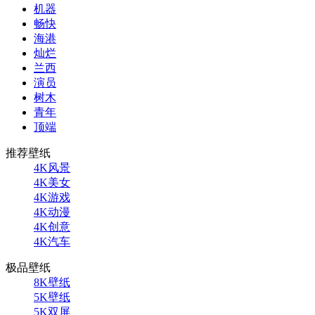
机器
畅快
海港
灿烂
兰西
演员
树木
青年
顶端
推荐壁纸
4K风景
4K美女
4K游戏
4K动漫
4K创意
4K汽车
极品壁纸
8K壁纸
5K壁纸
5K双屏