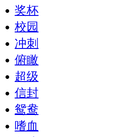
奖杯
校园
冲刺
俯瞰
超级
信封
鸳鸯
嗜血