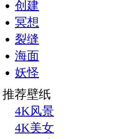
创建
冥想
裂缝
海面
妖怪
推荐壁纸
4K风景
4K美女