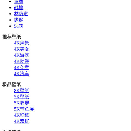
屋檐
战地
林荫道
缘起
惩罚
推荐壁纸
4K风景
4K美女
4K游戏
4K动漫
4K创意
4K汽车
极品壁纸
8K壁纸
5K壁纸
5K双屏
5K带鱼屏
4K壁纸
4K双屏