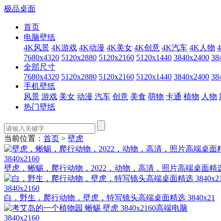
极品桌面
首页
电脑壁纸
4K风景
4K游戏
4K动漫
4K美女
4K创意
4K汽车
4K人物
7680x4320
5120x2880
5120x2160
5120x1440
3840x2400
38
全部尺寸
7680x4320
5120x2880
5120x2160
5120x1440
3840x2400
38
手机壁纸
风景
游戏
美女
动漫
汽车
创意
美食
萌物
卡通
植物
人物
热门壁纸
当前位置：
首页
>
壁虎
3840x2160
壁虎，蜥蜴，爬行动物，2022，动物，高清，照片高端桌面精选
3840x2160
白，野生，爬行动物，壁虎，特写镜头高端桌面精选 3840x21
3840x2160