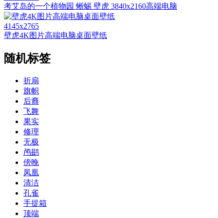
考艾岛的一个植物园 蜥蜴 壁虎 3840x2160高端电脑
4145x2765
壁虎4K图片高端电脑桌面壁纸
随机标签
折扇
旗帜
后裔
飞舞
果实
修理
无极
鸬鹚
傍晚
凤凰
清洁
孔雀
手提箱
顶端