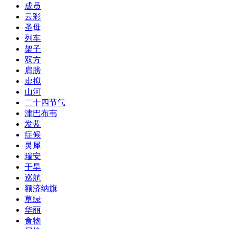
成员
云彩
圣母
列车
架子
双方
肩膀
虚拟
山河
二十四节气
津巴布韦
发蓝
症候
灵犀
瑞安
干旱
巡航
额济纳旗
草绿
华丽
食物