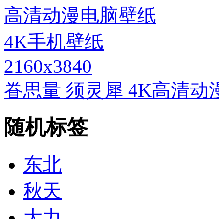
2160x3840
眷思量 须灵犀 4K高清动
随机标签
东北
秋天
大力