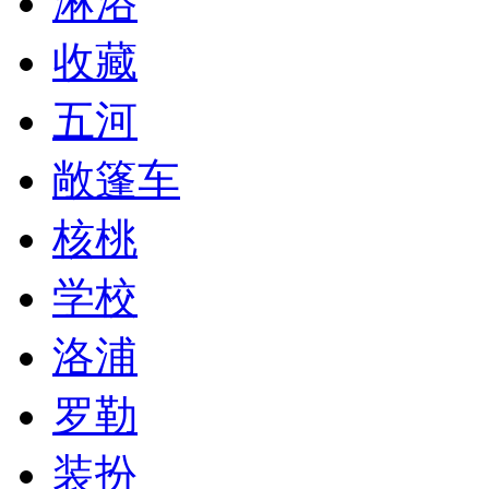
淋浴
收藏
五河
敞篷车
核桃
学校
洛浦
罗勒
装扮