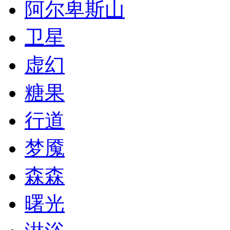
阿尔卑斯山
卫星
虚幻
糖果
行道
梦魇
森森
曙光