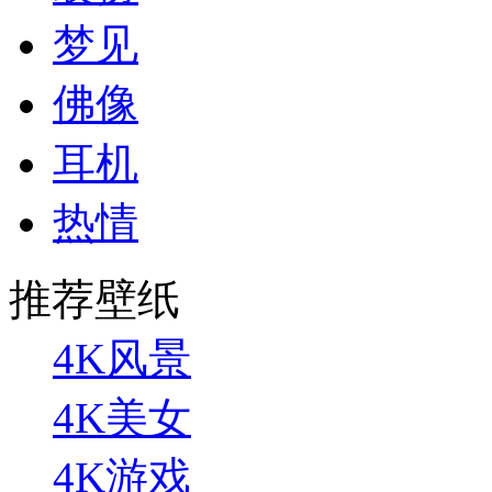
梦见
佛像
耳机
热情
推荐壁纸
4K风景
4K美女
4K游戏