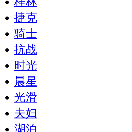
桂林
捷克
骑士
抗战
时光
晨星
光滑
夫妇
湖泊