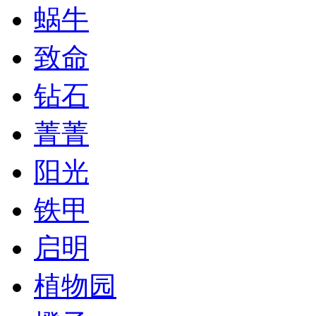
蜗牛
致命
钻石
菁菁
阳光
铁甲
启明
植物园