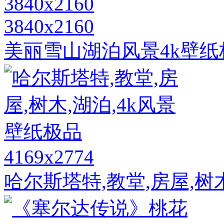
3840x2160
美丽雪山湖泊风景4k壁纸极品
4169x2774
哈尔斯塔特,教堂,房屋,树