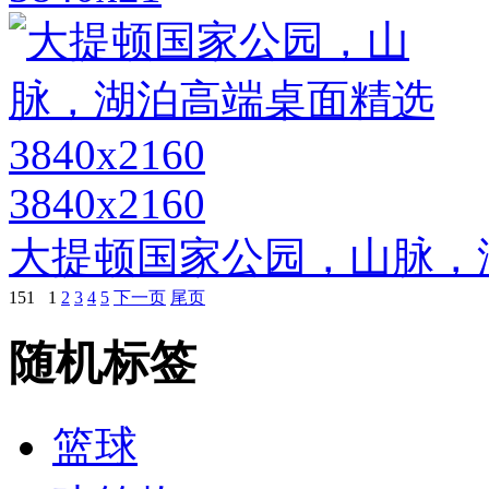
3840x2160
大提顿国家公园，山脉，湖泊
151
1
2
3
4
5
下一页
尾页
随机标签
篮球