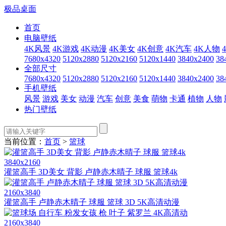
极品桌面
首页
电脑壁纸
4K风景
4K游戏
4K动漫
4K美女
4K创意
4K汽车
4K人物
7680x4320
5120x2880
5120x2160
5120x1440
3840x2400
38
全部尺寸
7680x4320
5120x2880
5120x2160
5120x1440
3840x2400
38
手机壁纸
风景
游戏
美女
动漫
汽车
创意
美食
萌物
卡通
植物
人物
热门壁纸
当前位置：
首页
>
篮球
3840x2160
灌篮高手 3D美女 背影 卢静赤木晴子 球服 篮球4k
2160x3840
灌篮高手 卢静赤木晴子 球服 篮球 3D 5K高清动漫
2160x3840