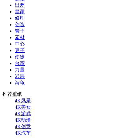
出差
皇家
修理
创造
管子
素材
中心
豆子
使徒
台湾
力量
岩层
海龟
推荐壁纸
4K风景
4K美女
4K游戏
4K动漫
4K创意
4K汽车