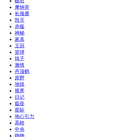
礁石
摩纳哥
长颈鹿
毁灭
赤狐
神秘
家具
王冠
篮球
毯子
激情
丹顶鹤
原野
地毯
视界
日记
瘟疫
星际
地心引力
高校
中央
静物