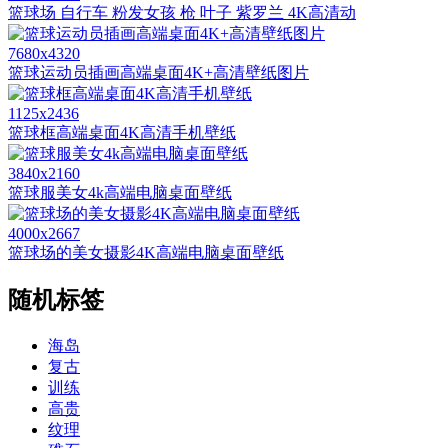
篮球场 自行车 粉发女孩 枪 叶子 紫罗兰 4K高清动
7680x4320
篮球运动员插画高端桌面4K+高清壁纸图片
1125x2436
篮球框高端桌面4K高清手机壁纸
3840x2160
篮球服美女4k高端电脑桌面壁纸
4000x2667
篮球场的美女摄影4K高端电脑桌面壁纸
随机标签
海岛
复古
训练
高贵
纹理