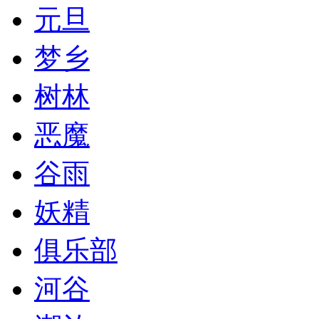
元旦
梦乡
树林
恶魔
谷雨
妖精
俱乐部
河谷