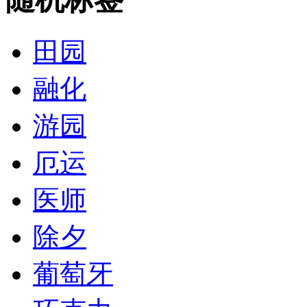
田园
融化
游园
厄运
医师
除夕
葡萄牙