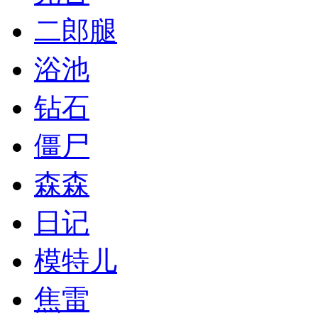
二郎腿
浴池
钻石
僵尸
森森
日记
模特儿
焦雷