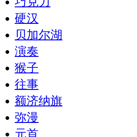
巧克力
硬汉
贝加尔湖
演奏
猴子
往事
额济纳旗
弥漫
元首