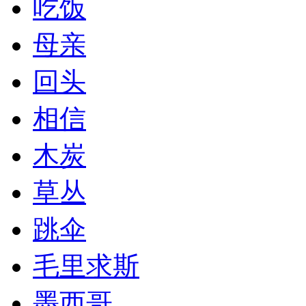
吃饭
母亲
回头
相信
木炭
草丛
跳伞
毛里求斯
墨西哥