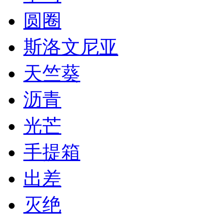
圆圈
斯洛文尼亚
天竺葵
沥青
光芒
手提箱
出差
灭绝