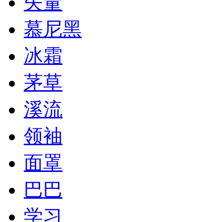
矢量
慕尼黑
冰霜
茅草
溪流
领袖
面罩
巴巴
学习