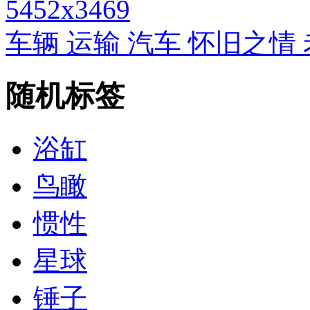
5452x3469
车辆 运输 汽车 怀旧之情
随机标签
浴缸
鸟瞰
惯性
星球
锤子