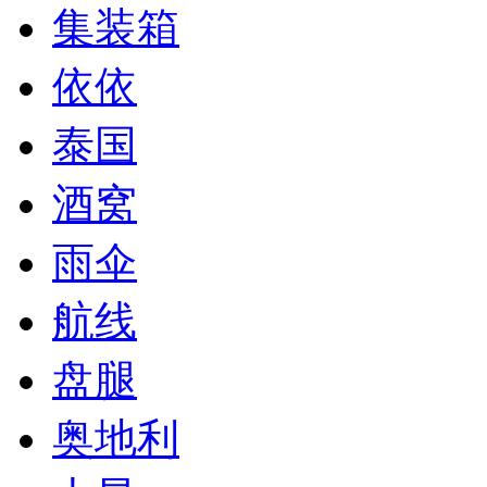
集装箱
依依
泰国
酒窝
雨伞
航线
盘腿
奥地利