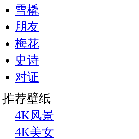
雪橇
朋友
梅花
史诗
对证
推荐壁纸
4K风景
4K美女