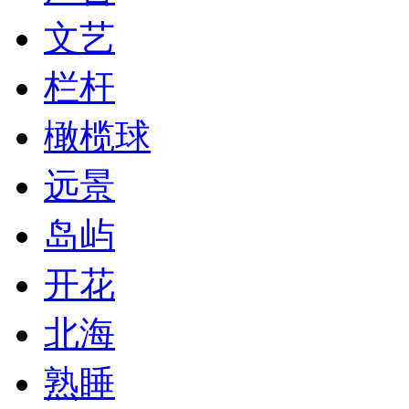
文艺
栏杆
橄榄球
远景
岛屿
开花
北海
熟睡