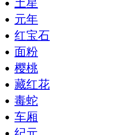
土星
元年
红宝石
面粉
樱桃
藏红花
毒蛇
车厢
纪元