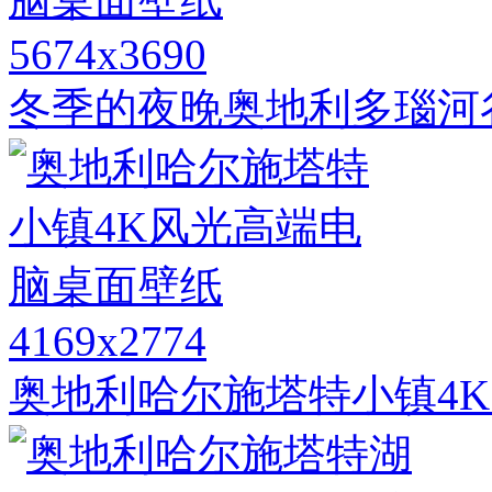
5674x3690
冬季的夜晚奥地利多瑙河
4169x2774
奥地利哈尔施塔特小镇4