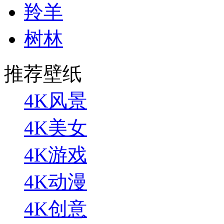
羚羊
树林
推荐壁纸
4K风景
4K美女
4K游戏
4K动漫
4K创意