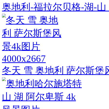
奥地利-福拉尔贝格-湖-山
4000x2667
冬天 雪 奥地利 萨尔斯堡