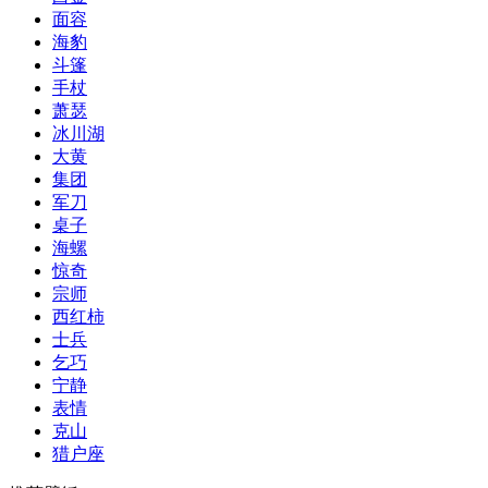
面容
海豹
斗篷
手杖
萧瑟
冰川湖
大黄
集团
军刀
桌子
海螺
惊奇
宗师
西红柿
士兵
乞巧
宁静
表情
克山
猎户座