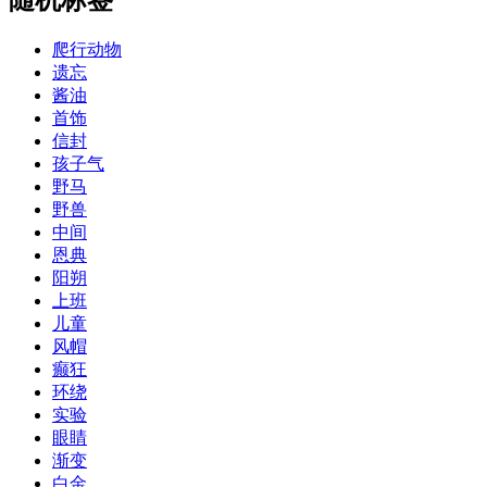
爬行动物
遗忘
酱油
首饰
信封
孩子气
野马
野兽
中间
恩典
阳朔
上班
儿童
风帽
癫狂
环绕
实验
眼睛
渐变
白金