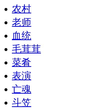
农村
老师
血统
毛茸茸
菜肴
表演
亡魂
斗笠