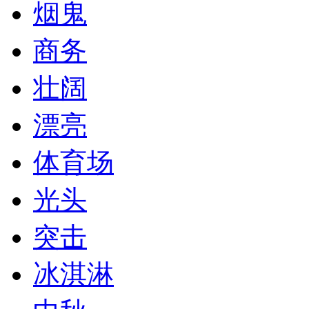
烟鬼
商务
壮阔
漂亮
体育场
光头
突击
冰淇淋