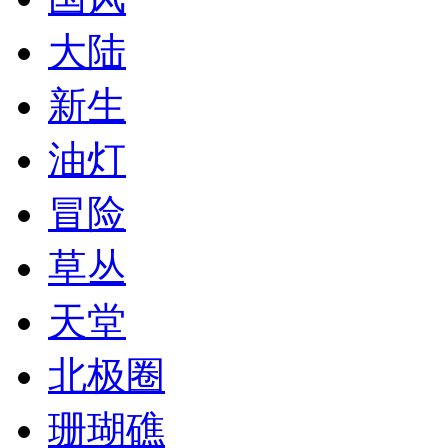
大陆
新生
油灯
冒险
草丛
天堂
北极圈
珊瑚礁