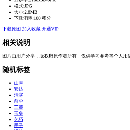
格式:
JPG
大小:
2.8MB
下载消耗:
100 积分
下载原图
加入收藏
开通VIP
相关说明
图片由用户分享，版权归原作者所有，仅供学习参考等个人用
随机标签
山脚
安达
清寒
前尘
三藏
玉兔
乞巧
墨子