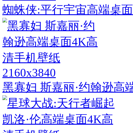
蜘蛛侠:平行宇宙高端桌面
2160x3840
黑寡妇 斯嘉丽·约翰逊高