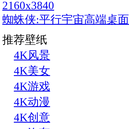
2160x3840
蜘蛛侠:平行宇宙高端桌面
推荐壁纸
4K风景
4K美女
4K游戏
4K动漫
4K创意