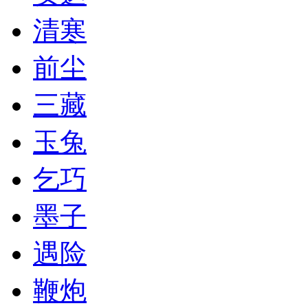
清寒
前尘
三藏
玉兔
乞巧
墨子
遇险
鞭炮