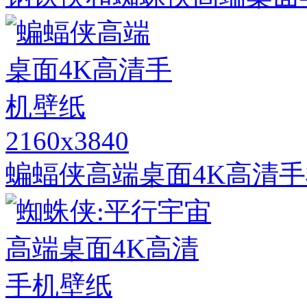
2160x3840
蝙蝠侠高端桌面4K高清