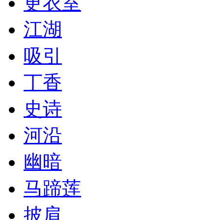
更衣室
江湖
吸引
丁香
史诗
河沿
幽暗
马蹄莲
披肩