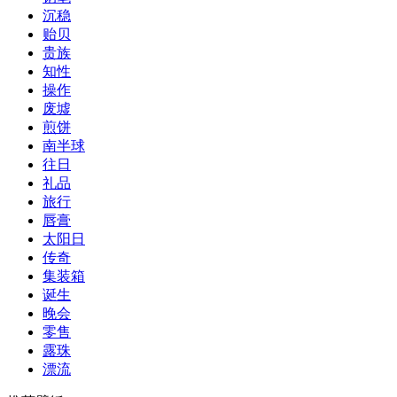
沉稳
贻贝
贵族
知性
操作
废墟
煎饼
南半球
往日
礼品
旅行
唇膏
太阳日
传奇
集装箱
诞生
晚会
零售
露珠
漂流