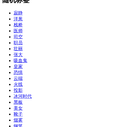
寂静
洋葱
栈桥
医师
司空
职员
壮丽
张大
吸血鬼
皇家
恐惧
云端
火线
投影
冰河时代
黑板
美女
靴子
烟雾
钢笔