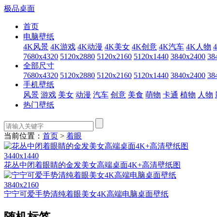
极品桌面
首页
电脑壁纸
4K风景
4K游戏
4K动漫
4K美女
4K创意
4K汽车
4K人物
7680x4320
5120x2880
5120x2160
5120x1440
3840x2400
38
全部尺寸
7680x4320
5120x2880
5120x2160
5120x1440
3840x2400
38
手机壁纸
风景
游戏
美女
动漫
汽车
创意
美食
萌物
卡通
植物
人物
热门壁纸
当前位置：
首页
>
着眼
3440x1440
花丛中闭着眼睛的金发美女高端桌面4K+高清壁纸图
3840x2160
宁宁可爱手势清纯着眼美女4K高端电脑桌面壁纸
随机标签