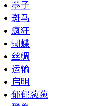
墨子
斑马
疯狂
蝴蝶
丝绸
运输
启明
郁郁葱葱