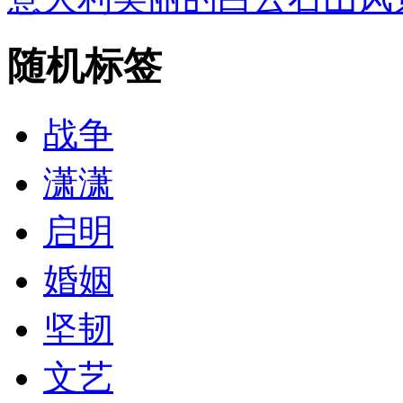
随机标签
战争
潇潇
启明
婚姻
坚韧
文艺