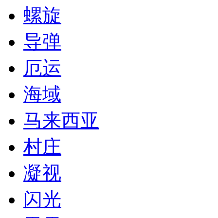
螺旋
导弹
厄运
海域
马来西亚
村庄
凝视
闪光