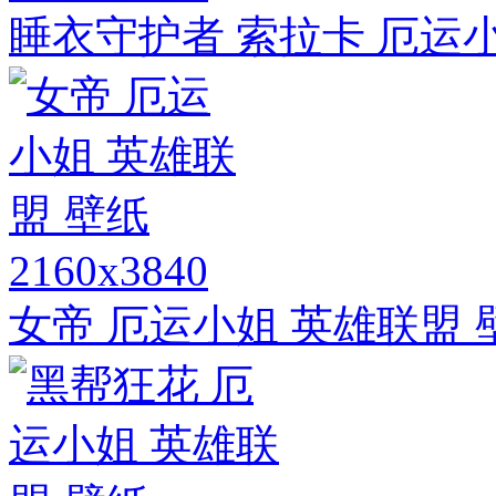
睡衣守护者 索拉卡 厄运小
2160x3840
女帝 厄运小姐 英雄联盟 