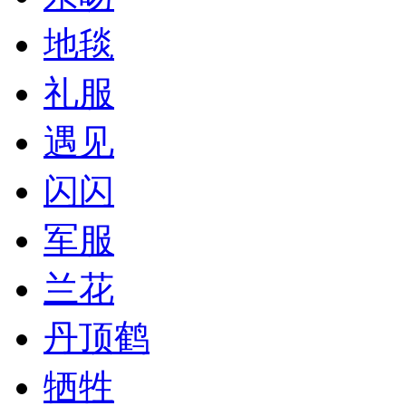
地毯
礼服
遇见
闪闪
军服
兰花
丹顶鹤
牺牲