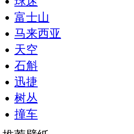
球迷
富士山
马来西亚
天空
石斛
迅捷
树丛
撞车