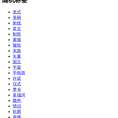
老式
美丽
射线
盘古
制胜
素描
皱纹
末路
矢量
国王
平面
手电筒
许诺
仪式
梦乡
多瑙河
颜色
情侣
轮廓
盾牌