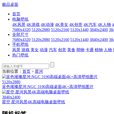
极品桌面
首页
电脑壁纸
4K风景
4K游戏
4K动漫
4K美女
4K创意
4K汽车
4K人物
7680x4320
5120x2880
5120x2160
5120x1440
3840x2400
38
全部尺寸
7680x4320
5120x2880
5120x2160
5120x1440
3840x2400
38
手机壁纸
风景
游戏
美女
动漫
汽车
创意
美食
萌物
卡通
植物
人物
热门壁纸
当前位置：
首页
>
星河
5120x2880
蓝色璀璨星河:NGC 3190高端桌面4K+高清壁纸图片
3840x2400
星空 星河风景4K高端电脑桌面壁纸
随机标签