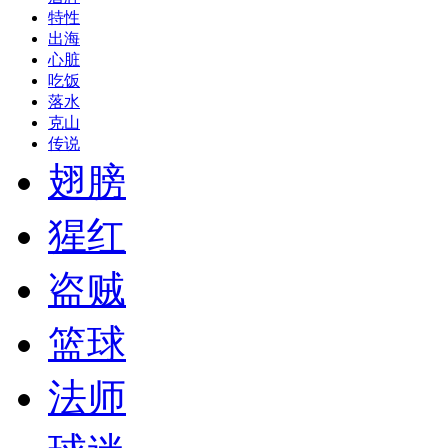
特性
出海
心脏
吃饭
落水
克山
传说
翅膀
猩红
盗贼
篮球
法师