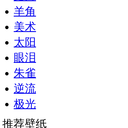
羊角
美术
太阳
眼泪
朱雀
逆流
极光
推荐壁纸