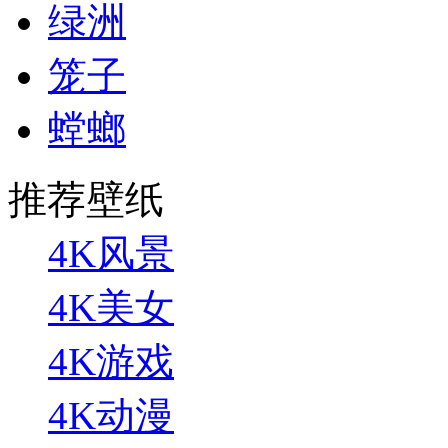
绿洲
笼子
螳螂
推荐壁纸
4K风景
4K美女
4K游戏
4K动漫