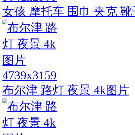
女孩 摩托车 围巾 夹克 靴子
4739x3159
布尔津 路灯 夜景 4k图片