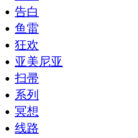
告白
鱼雷
狂欢
亚美尼亚
扫帚
系列
冥想
线路