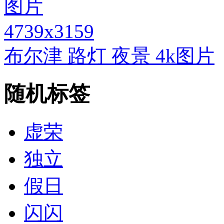
4739x3159
布尔津 路灯 夜景 4k图片
随机标签
虚荣
独立
假日
闪闪