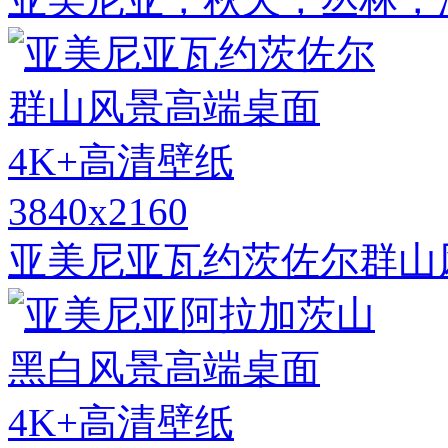
3840x2160
亚美尼亚瓦约茨佐尔群山