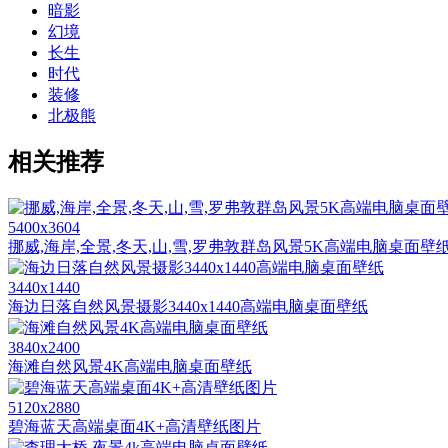
暗影
幻境
长生
时代
装修
北极熊
相关推荐
5400x3604
挪威,海岸,全景,冬天,山,雪,罗弗敦群岛风景5K高端电脑桌面壁
3440x1440
海边日落自然风景摄影3440x1440高端电脑桌面壁纸
3840x2400
海滩自然风景4K高端电脑桌面壁纸
5120x2880
碧海蓝天高端桌面4K+高清壁纸图片