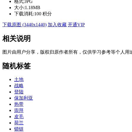
格式:
JPG
大小:
1.18MB
下载消耗:
100 积分
下载原图 (3440x1440)
加入收藏
开通VIP
相关说明
图片由用户分享，版权归原作者所有，仅供学习参考等个人用
随机标签
土地
战略
登陆
保加利亚
热带
崇拜
皮毛
荷兰
锁链