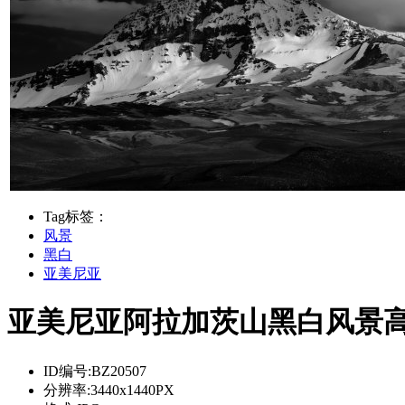
Tag标签：
风景
黑白
亚美尼亚
亚美尼亚阿拉加茨山黑白风景高
ID编号:
BZ20507
分辨率:
3440x1440PX