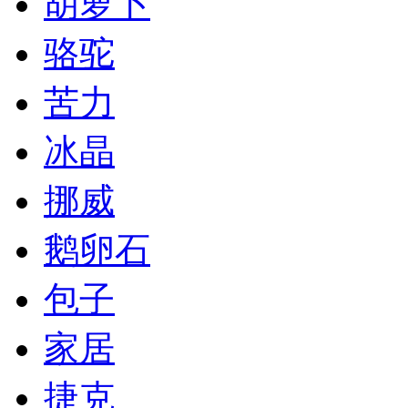
胡萝卜
骆驼
苦力
冰晶
挪威
鹅卵石
包子
家居
捷克