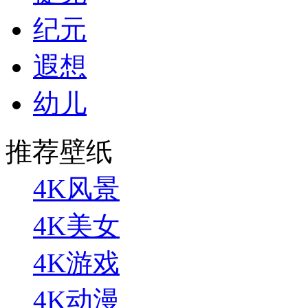
纪元
遐想
幼儿
推荐壁纸
4K风景
4K美女
4K游戏
4K动漫