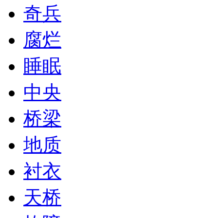
奇兵
腐烂
睡眠
中央
桥梁
地质
衬衣
天桥