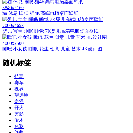
3840x2160
猫 休息 睡眠 猫4K高端电脑桌面壁纸
7000x4658
婴儿 宝宝 睡眠 睡觉 7K婴儿高端电脑桌面壁纸
4000x2500
睡吧 小女孩 睡眠 花生 创意 儿童 艺术 4K设计图
随机标签
特写
赛车
视界
望远镜
奇怪
开火
剪影
灌木
色彩
部曲