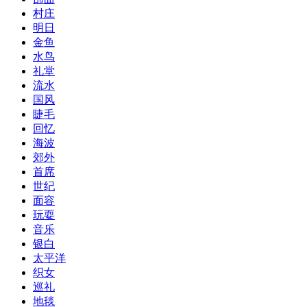
村庄
明日
金鱼
水鸟
礼堂
流水
国风
睫毛
回忆
海波
郊外
首席
世纪
面容
玩耍
音乐
银白
太平洋
织女
巡礼
地毯