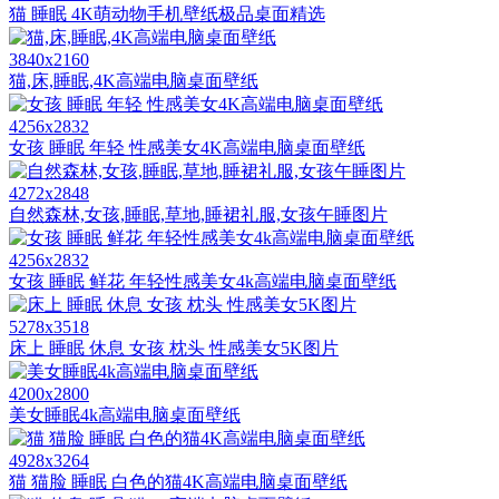
猫 睡眠 4K萌动物手机壁纸极品桌面精选
3840x2160
猫,床,睡眠,4K高端电脑桌面壁纸
4256x2832
女孩 睡眠 年轻 性感美女4K高端电脑桌面壁纸
4272x2848
自然森林,女孩,睡眠,草地,睡裙礼服,女孩午睡图片
4256x2832
女孩 睡眠 鲜花 年轻性感美女4k高端电脑桌面壁纸
5278x3518
床上 睡眠 休息 女孩 枕头 性感美女5K图片
4200x2800
美女睡眠4k高端电脑桌面壁纸
4928x3264
猫 猫脸 睡眠 白色的猫4K高端电脑桌面壁纸