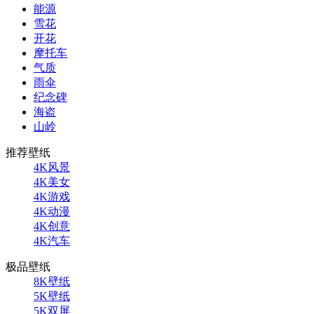
能源
雪花
开花
摩托车
气质
雨伞
纪念碑
海盗
山岭
推荐壁纸
4K风景
4K美女
4K游戏
4K动漫
4K创意
4K汽车
极品壁纸
8K壁纸
5K壁纸
5K双屏