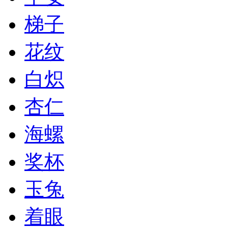
梯子
花纹
白炽
杏仁
海螺
奖杯
玉兔
着眼