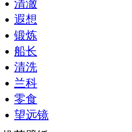
清澈
遐想
锻炼
船长
清洗
兰科
零食
望远镜