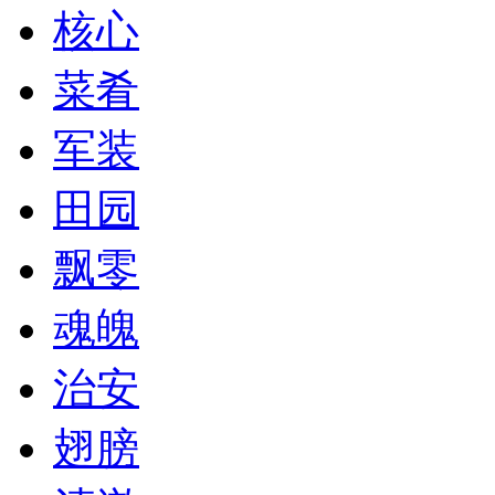
核心
菜肴
军装
田园
飘零
魂魄
治安
翅膀