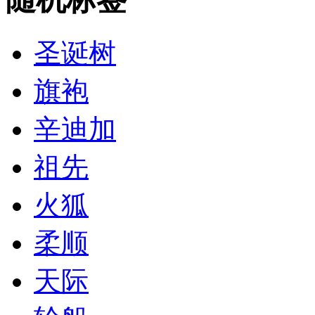
圣诞树
旗袍
辛迪加
祖先
火狐
柔顺
天际