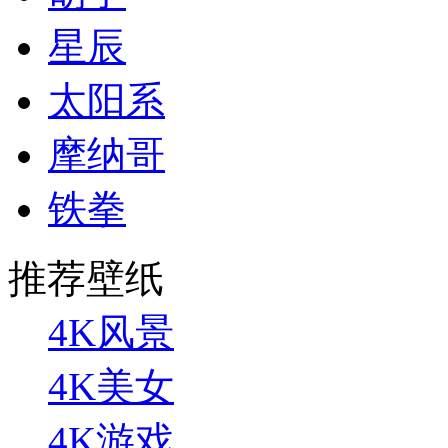
星辰
太阳系
摩纳哥
铁拳
推荐壁纸
4K风景
4K美女
4K游戏