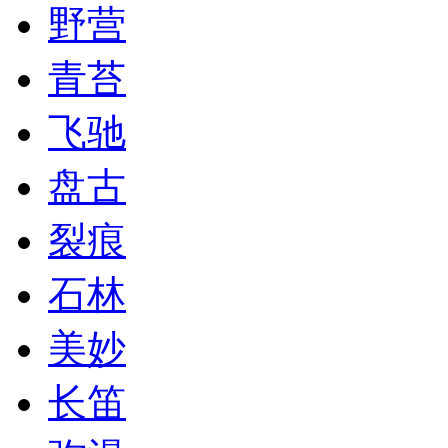
野营
青苔
飞驰
盘古
裂痕
石林
美妙
长笛