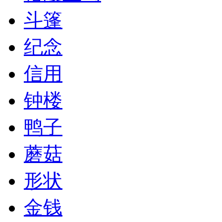
斗篷
纪念
信用
钟楼
鸭子
蘑菇
形状
金钱