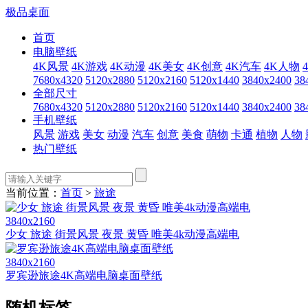
极品桌面
首页
电脑壁纸
4K风景
4K游戏
4K动漫
4K美女
4K创意
4K汽车
4K人物
7680x4320
5120x2880
5120x2160
5120x1440
3840x2400
38
全部尺寸
7680x4320
5120x2880
5120x2160
5120x1440
3840x2400
38
手机壁纸
风景
游戏
美女
动漫
汽车
创意
美食
萌物
卡通
植物
人物
热门壁纸
当前位置：
首页
>
旅途
3840x2160
少女 旅途 街景风景 夜景 黄昏 唯美4k动漫高端电
3840x2160
罗宾逊旅途4K高端电脑桌面壁纸
随机标签