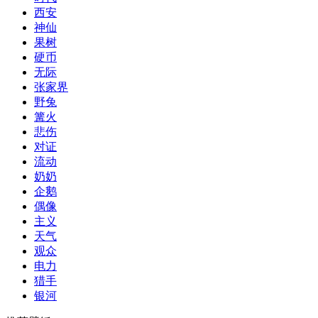
西安
神仙
果树
硬币
无际
张家界
野兔
篝火
悲伤
对证
流动
奶奶
企鹅
偶像
主义
天气
观众
电力
猎手
银河