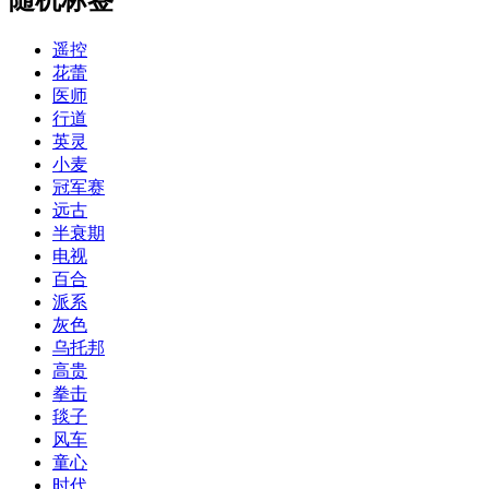
遥控
花蕾
医师
行道
英灵
小麦
冠军赛
远古
半衰期
电视
百合
派系
灰色
乌托邦
高贵
拳击
毯子
风车
童心
时代