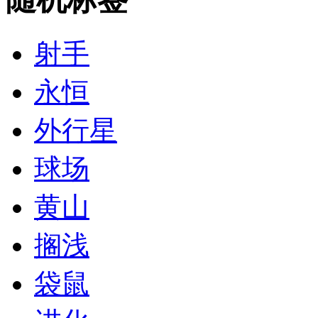
射手
永恒
外行星
球场
黄山
搁浅
袋鼠