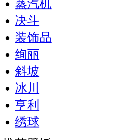
蒸汽机
决斗
装饰品
绚丽
斜坡
冰川
亨利
绣球