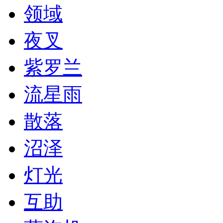
领域
夜叉
紫罗兰
流星雨
散落
沼泽
灯光
互助