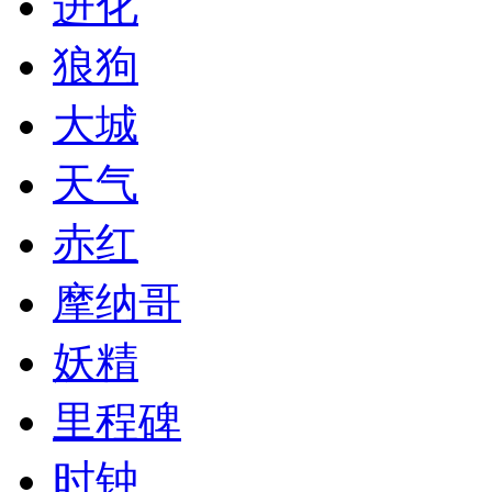
进化
狼狗
大城
天气
赤红
摩纳哥
妖精
里程碑
时钟