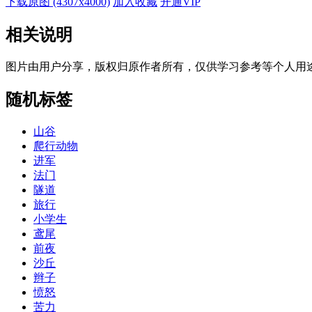
下载原图 (4307x4000)
加入收藏
开通VIP
相关说明
图片由用户分享，版权归原作者所有，仅供学习参考等个人用
随机标签
山谷
爬行动物
进军
法门
隧道
旅行
小学生
鸢尾
前夜
沙丘
辫子
愤怒
苦力