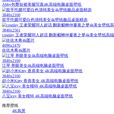
Abby包臀短裙美腿写真4K高端电脑桌面壁纸
3840x2160
双手托腮可爱白色清纯美女4k壁纸极品桌面精选
3840x2561
cosplay 王者荣耀同人超话 翻新貂蝉仲夏夜之梦4k美女壁纸高
4096x2470
佐佐木希4k图片
3840x2160
江琴 养眼美女4k高端电脑桌面壁纸
3840x2160
赵小米Kitty 香肩美女 4K高端电脑桌面壁纸
3840x2160
八宝icey 美女模特 4K高端电脑桌面壁纸
推荐壁纸
4K风景