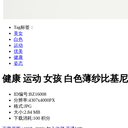
Tag标签：
美女
白色
运动
优美
健康
姿态
健康 运动 女孩 白色薄纱比基
ID编号:
BZ16008
分辨率:
4307x4000PX
格式:
JPG
大小:
2.84 MB
下载消耗:
100 积分