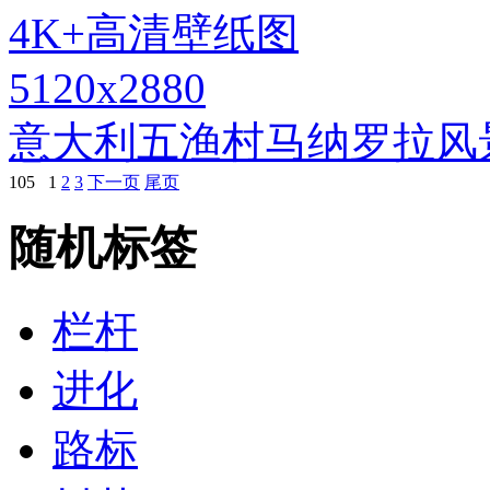
5120x2880
意大利五渔村马纳罗拉风
105
1
2
3
下一页
尾页
随机标签
栏杆
进化
路标