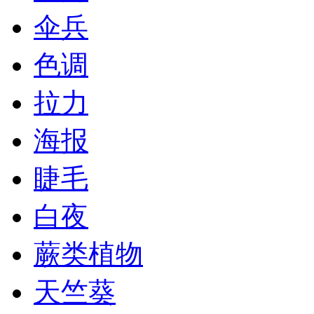
伞兵
色调
拉力
海报
睫毛
白夜
蕨类植物
天竺葵