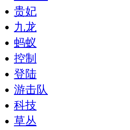
贵妃
九龙
蚂蚁
控制
登陆
游击队
科技
草丛