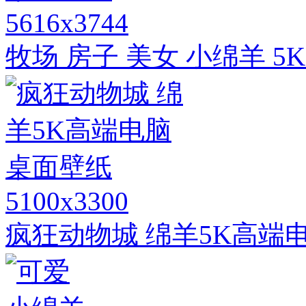
5616x3744
牧场 房子 美女 小绵羊 
5100x3300
疯狂动物城 绵羊5K高端