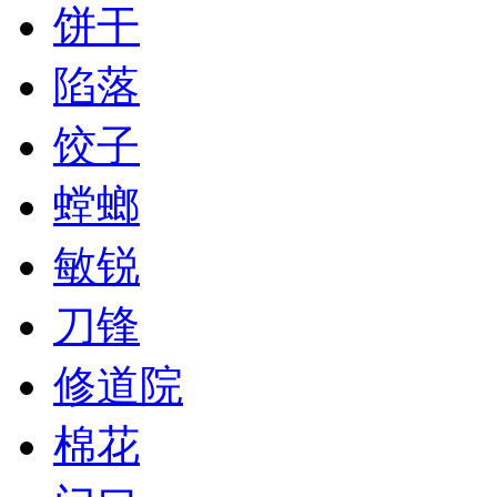
饼干
陷落
饺子
螳螂
敏锐
刀锋
修道院
棉花