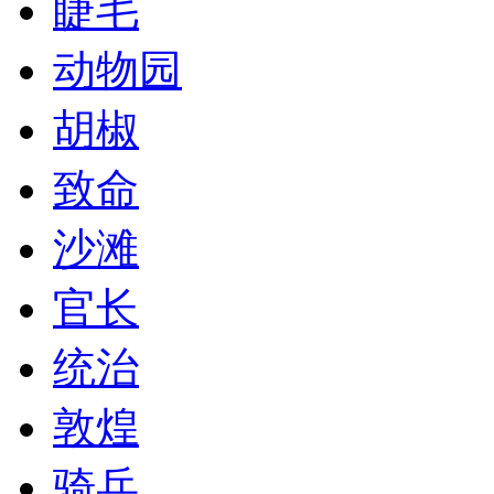
睫毛
动物园
胡椒
致命
沙滩
官长
统治
敦煌
骑兵