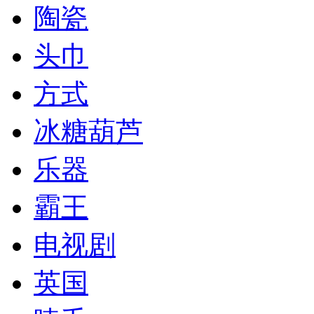
陶瓷
头巾
方式
冰糖葫芦
乐器
霸王
电视剧
英国